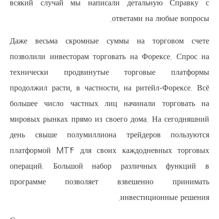
всякий случай мы написали 
отве
Даже весьма скромные суммы
позволили инвесторам торговать
технически продвинутые т
продолжил расти, в частности, н
большее число частных лиц на
мировых рынках прямо из своего
день свыше полумиллиона тр
платформой MT4 для своих ка
операций. Большой набор р
программе позволяет взв
ин