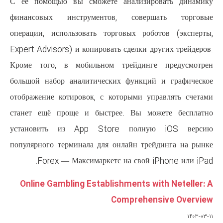
С ее помощью вы сможете ана
финансовых инструментов, 
операции, использовать торгов
Expert Advisors) и копировать сд
Кроме того, в мобильном тре
большой набор аналитических ф
отображение котировок, с котор
станет ещё проще и быстрее. 
установить из App Store 
популярного терминала для онла
Forex — Максимаркетс на 
Online Gambling Establishme
Comp