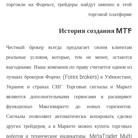
торговли на Форексе, трейдеры
Истори
Честный брокер всегда предла
реальные условия, которые, те
выгодными. Наша компания по пра
лучших брокеров Форекс (Forex b
Украине и странах СНГ. Торго
являются дополнительными се
функционал Максимаркетс до
Сигналы позволяют автоматичес
других трейдеров, а в Маркете 
роботов и технические индикат