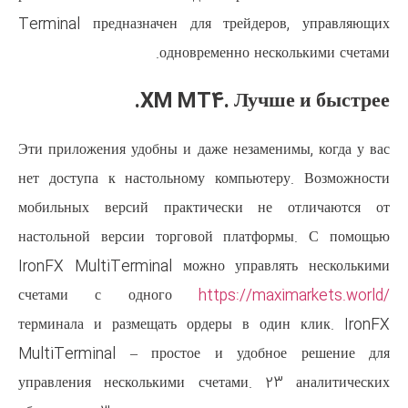
Terminal предназначен для тр
одновременн
XM MT4. Л
Эти приложения удобны и даже не
нет доступа к настольному ком
мобильных версий практичес
настольной версии торговой п
IronFX MultiTerminal можно у
счетами с одного
https
терминала и размещать ордеры
MultiTerminal – простое и 
управления несколькими счета