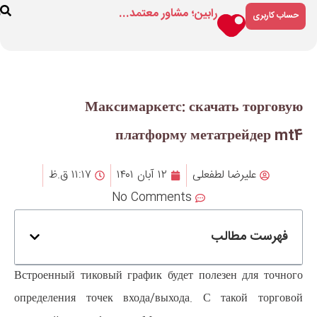
مشاور معتمد...
فروشگاه
درباره
ارتباط
ما
با ما
Максимаркетс: 
платформу
۱۲ آبان ۱۴۰۱
۱۱:۱۷ ق.ظ
No Comment
Встроенный тиковый график буде
определения точек входа/выхо