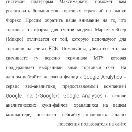
системой платформа Максим
реализовать большинство торгов
Форекс. Просим обратить ваше
торговая платформа для счетов
(Микро) отличается от той, ко
торговли на счетах ECN. Пожалуй
скачиваете ту версию терм
поддерживает выбранный вам
данном вебсайте включена функц
сервис веб-аналитики, предос
Google, Inc. («Google»). Googl
аналитических куки-файлов, 
компьютере, позволяет вебсай
поведения