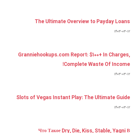
The Ultimate Ove
Granniehookups.com Repo
Compl
Slots of Vegas Instant Pl
Что Такое Dry, Di