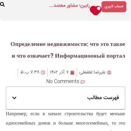
مشاور معتمد...
فروشگاه
درباره
ارتباط
ما
با ما
Определение недвижимос
и что означает? Инфор
۷ آذر ۱۴۰۲
۷:۳۸ ب.ظ
No Comment
Например, если в начале строи
односемейных домов и больше м