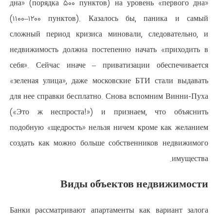
дна» (порядка ۵۰۰ пунктов) на 
(۱۱۰۰–۱۲۰۰ пунктов). Казалос
сложный период кризиса минова
недвижимость должна постепенн
себя». Сейчас иначе – привати
«зеленая улица», даже московск
для нее справки бесплатно. Снов
(«Это ж неспроста!») и приз
подобную «щедрость» нельзя нич
создать как можно больше собс
Виды объект
Банки рассматривают апартамен