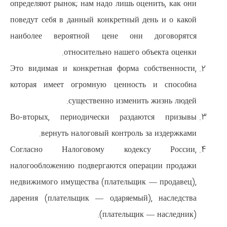
определяют рынок; нам надо лишь
поведут себя в данный конкретны
наиболее вероятной цене о
относительно нашег
Это видимая и конкретная форм
которая имеет огромную ценн
существенно изме
Во-вторых, периодически раз
вернуть налоговый контро
Согласно Налоговому код
налогообложению подвергаются 
недвижимого имущества (платель
дарения (плательщик — одаряем
(платель