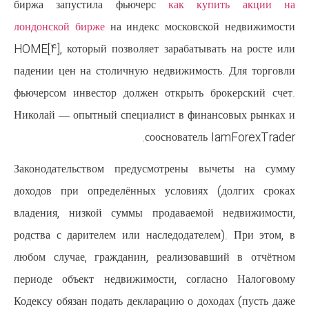
биржа запустила фьючерс
ка
лондонской бирже
на индекс мос
HOME[4], который позволяет зара
падении цен на столичную недви
фьючерсом инвестор должен отк
Николай — опытный специалист 
соосно
Законодательством предусмотр
доходов при определённых усл
владения, низкой суммы прода
родства с дарителем или наследо
любом случае, гражданин, реал
периоде объект недвижимости,
Кодексу обязан подать декларацию