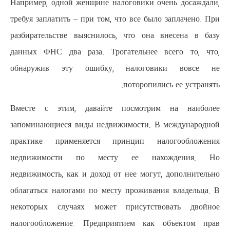
Например, одной женщине налого
требуя заплатить – при том, что 
разбирательстве выяснилось, ч
данных ФНС два раза. Трогате
обнаружив эту ошибку, на
пот
Вместе с этим, давайте пос
запоминающиеся виды недвижимо
практике применяется принц
недвижимости по месту е
недвижимость, как и доход от не
облагаться налогами по месту пр
некоторых случаях может при
налогообложение. Предприятие