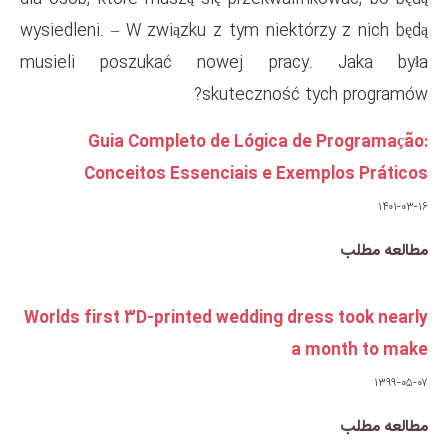
wysiedleni. – W związku z tym 
musieli poszukać nowej 
skutecz
Guia Completo de Lóg
Conceitos Essenciais
Worlds first 3D-printed weddi