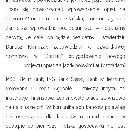
infrastruktury powiedział, że ju
udało się powstrzymać wpr
odcinku A1 od Torunia do Gdańs
zamierzał wprowadzić poprzedn
decyzję, że dalej on będzie be
Dariusz Klimczak zapowied
rozmowie w “Graffiti” prz
projektu opłat za jazdę 
PKO BP, mBank, ING Bank Śląs
VeloBank i Credit Agricole
instytucje finansowe zaplano
na najbliższe dni. W komunika
się ostrzeżenia dla klientó
dostępie do pieniędzy. Polska