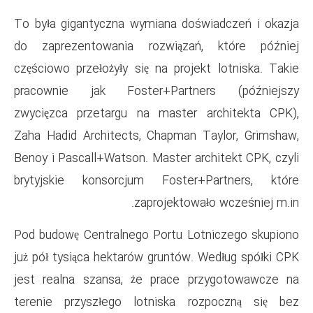
To była gigantyczna wymiana 
do zaprezentowania rozwią
częściowo przełożyły się na pr
pracownie jak Foster+Par
zwycięzca przetargu na mast
Zaha Hadid Architects, Chapm
Benoy i Pascall+Watson. Master
brytyjskie konsorcjum Fost
zaprojekt
Pod budowę Centralnego Portu
już pół tysiąca hektarów grunt
jest realna szansa, że prac
terenie przyszłego lotnisk