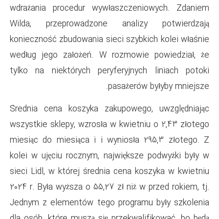
wdrażania procedur wywłasz
Wilda, przeprowadzone ana
konieczność zbudowania sieci s
według jego założeń. W rozm
tylko na niektórych peryfery
pasaż
Średnia cena koszyka zakupo
wszystkie sklepy, wzrosła w kw
miesiąc do miesiąca i i wynio
kolei w ujęciu rocznym, najwi
sieci Lidl, w której średnia ce
2024 r. Była wyższa o 55,27 zł n
Jednym z elementów tego prog
dla osób, które muszą się prze