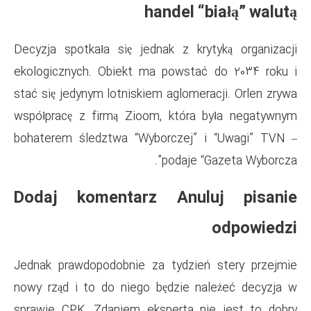
hande
Decyzja spotkała się jednak z
ekologicznych. Obiekt ma pow
stać się jedynym lotniskiem agl
współpracę z firmą Zioom, kt
bohaterem śledztwa “Wyborcz
pod
Dodaj komentarz A
Jednak prawdopodobnie za tyd
nowy rząd i to do niego będz
sprawie CPK. Zdaniem ekspert