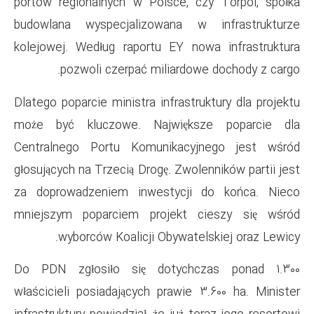
portów regionalnych w Polsce
budowlana wyspecjalizowana
kolejowej. Według raportu EY
pozwoli czerpać miliar
Dlatego poparcie ministra infra
może być kluczowe. Najwię
Centralnego Portu Komunika
głosujących na Trzecią Drogę. Z
za doprowadzeniem inwestyc
mniejszym poparciem projek
wyborców Koalicji Obywa
Do PDN zgłosiło się dotyc
właścicieli posiadających praw