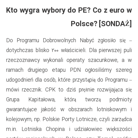
Kto wygra wybory do 
Po
– Do Programu Dobrowolnych N
dotychczas blisko 200 właścicie
rzeczoznawcy wykonali oper
ramach drugiego etapu PDN 
udogodnień dla osób, które prz
mówi rzecznik. CPK to dziś pr
Grupa Kapitałowa, którą
gwarantujące jakość w obsz
kolejowym, np. Polskie Porty Lo
m.in. Lotniska Chopina i udz