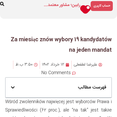
مشاور معتمد...
فروشگاه
درباره
ارتباط
ما
با ما
Za miesiąc znów wybo
۱۲ خرداد ۱۴۰۲
۳:۵۰ ب.ظ
No Comment
Wśród zwolenników najwięcej j
Sprawiedliwości (62 proc.), al