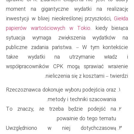
moment na gigantyczne wyd
inwestycji w bliżej nieokreślon
papierów wartościowych w T
sytuacja wymaga zwiększ
publiczne zadania państwa.
także wydatki na utr
współpracowników CPK mogą
nieliczenia się
Rzeczoznawca dokonuje wyboru
metody i tech
To znaczy, że trzeba będz
poważnie
Uwzględniono w niej d