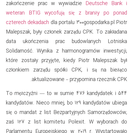
zakończenie prac w wywiad
weteran BTIG wycofują się
czterech dekadach
dla portalu 
Malepszak, były członek zarzą
data ukończenia prac bud
Solidarność. Wynika z harmon
które zostały przyjęte, kiedy
członkiem zarządu spółki C
aktualizowane – prz
To mężczyźni — to w sumie 4
kandydatów. Nieco mniej, bo 1
się o mandat z list Bezparty
zaś 127 z list komitetu Pol
Parlamentu Europejskiego w 2