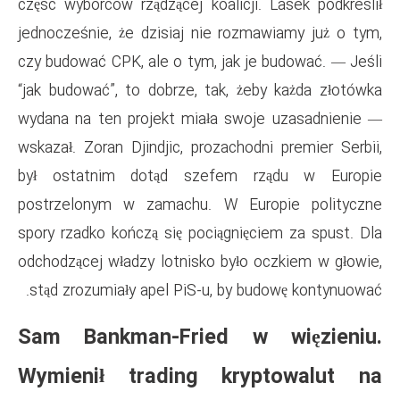
część wyborców rządzącej koali
jednocześnie, że dzisiaj nie 
czy budować CPK, ale o tym, ja
“jak budować”, to dobrze, tak
wydana na ten projekt miała 
wskazał. Zoran Djindjic, prozac
był ostatnim dotąd szefe
postrzelonym w zamachu. W 
spory rzadko kończą się pociąg
odchodzącej władzy lotnisko b
stąd zrozumiały apel PiS-u, b
Sam Bankman-Fried
Wymienił trading k