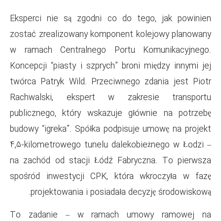
Eksperci nie są zgodni co do
zostać zrealizowany komponen
w ramach Centralnego Port
Koncepcji “piasty i szprych” br
twórca Patryk Wild. Przeciwne
Rachwalski, ekspert w za
publicznego, który wskazuje 
budowy “igreka”. Spółka podpi
4,5-kilometrowego tunelu dale
na zachód od stacji Łódź Fab
spośród inwestycji CPK, któ
projektowania i posiadała
To zadanie – w ramach 