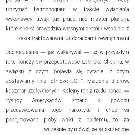
ponad 530 km nowych linii
utrzymań harmonogram, w t
wykonawcy trwają już prace
które spółka prowadziła własnym
zakontraktowanymi już do
Jednocześnie — jak wskazywa
roku kończy się przepustowość
związku z czym “pojawia s
zostawiamy linie lotnicze LOT
koszmar uzależnionych. Kolejny 
tysięcy Amerykanów z
przedawkowania tego nar
podejmowane próby walki 
wcześnie by mó