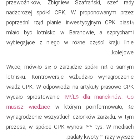
przewoźników, Zbigniew Sza
nadzorczej spółki CPK. W 
poprzedni rząd planie inwes
miało być lotnisko w Baran
wybiegające z niego w różne
Więcej mówiło się o zarządzi
lotnisku. Kontrowersje wzbu
władz CPK. W odpowiedzi na a
wydało sprostowanie,
M\’L5
musisz wiedzieć
w którym p
wynagrodzenie wszystkich czł
prezesa, w spółce CPK wynos
padały