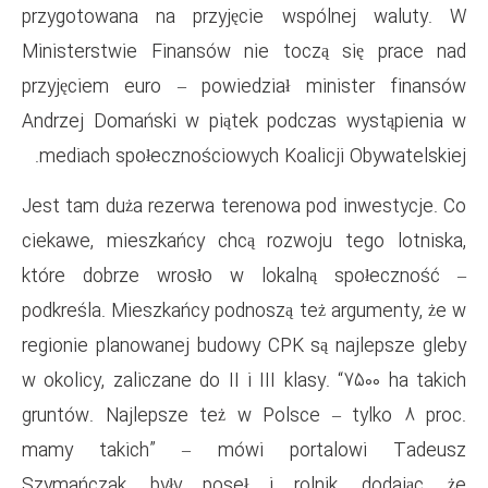
przygotowana na przyjęcie 
Ministerstwie Finansów nie 
przyjęciem euro – powiedzia
Andrzej Domański w piątek po
mediach społecznościowych Ko
Jest tam duża rezerwa terenow
ciekawe, mieszkańcy chcą roz
które dobrze wrosło w lok
podkreśla. Mieszkańcy podnosz
regionie planowanej budowy CP
w okolicy, zaliczane do II i III
gruntów. Najlepsze też w Pol
mamy takich” – mówi po
Szymańczak, były poseł i r