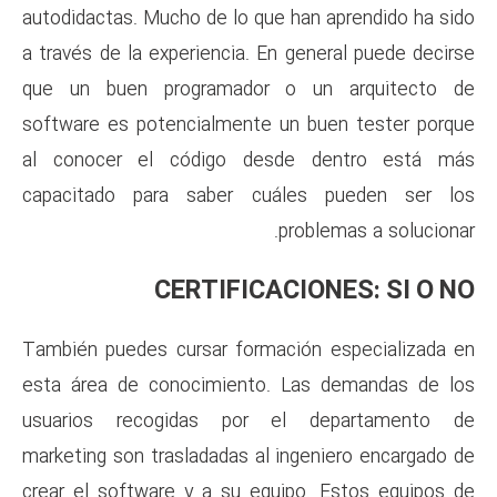
autodidactas. Mucho de lo que 
a través de la experiencia. En 
que un buen programador o
software es potencialmente u
al conocer el código desd
capacitado para saber cuá
p
CERTIFICAC
También puedes cursar formac
esta área de conocimiento. 
usuarios recogidas por e
marketing son trasladadas al i
crear el software y a su equi