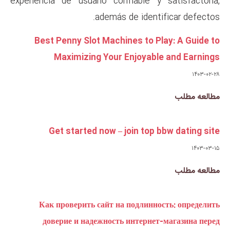
experiencia de usuario confia
además de 
Best Penny Slot Machines
Maximizing Your En
Get started now – joi
Как проверить сайт на по
доверие и надежность ин